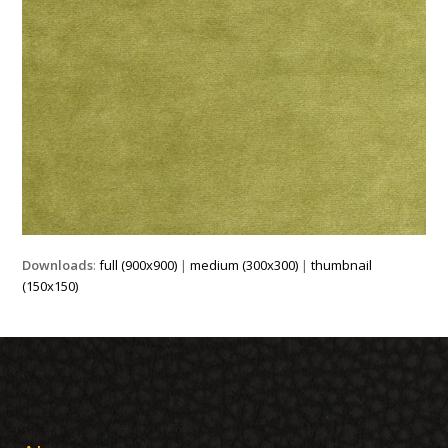
Downloads
:
full (900x900)
|
medium (300x300)
|
thumbnail
(150x150)