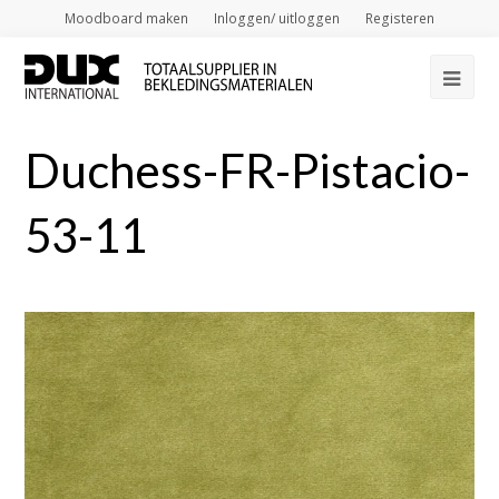
Moodboard maken
Inloggen/ uitloggen
Registeren
Op
Mob
Duchess-FR-Pistacio-
Me
53-11