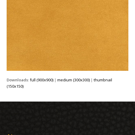
Downloads
:
full (900x900)
|
medium (300x300)
|
thumbnail
(150x150)