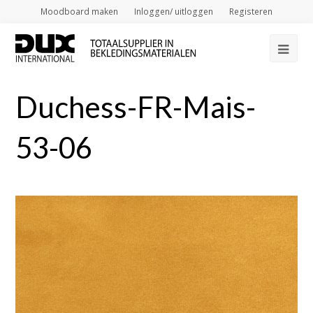
Moodboard maken
Inloggen/ uitloggen
Registeren
Op
Mob
Duchess-FR-Mais-
Me
53-06