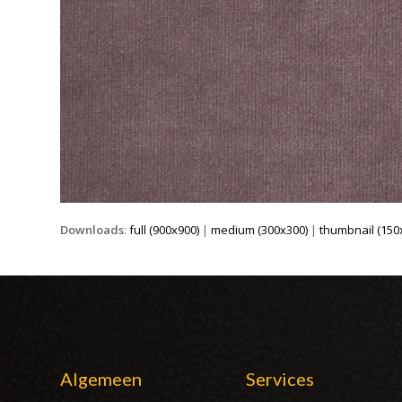
Downloads
:
full (900x900)
|
medium (300x300)
|
thumbnail (150
Algemeen
Services