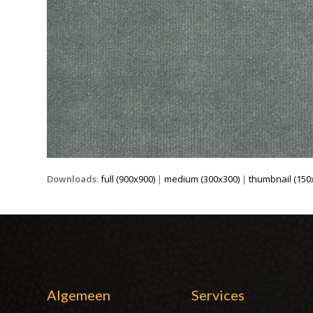
Downloads
:
full (900x900)
|
medium (300x300)
|
thumbnail (150
Algemeen
Services