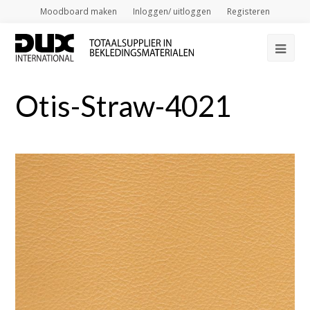
Moodboard maken
Inloggen/ uitloggen
Registeren
Op
Mob
Otis-Straw-4021
Me