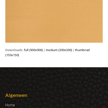
Downloads
:
full (900x900)
|
medium (300x300)
|
thumbnail
(150x150)
Algemeen
Home