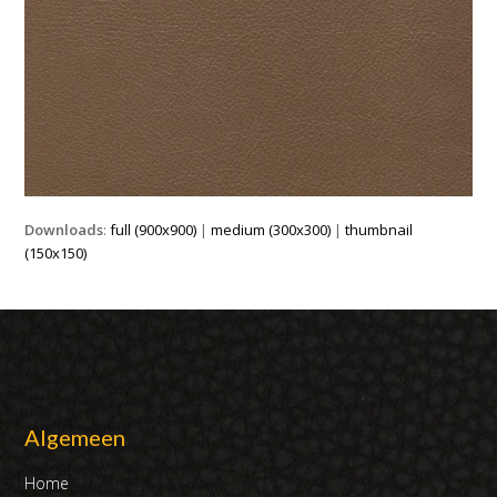
Downloads
:
full (900x900)
|
medium (300x300)
|
thumbnail
(150x150)
Algemeen
Home