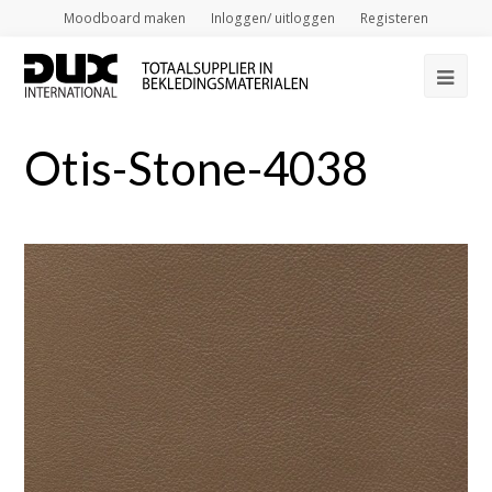
Moodboard maken
Inloggen/ uitloggen
Registeren
Op
Mob
Otis-Stone-4038
Me