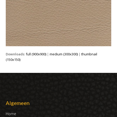
Downloads
:
full (900x900)
|
medium (300x300)
|
thumbnail
(150x150)
Algemeen
Home