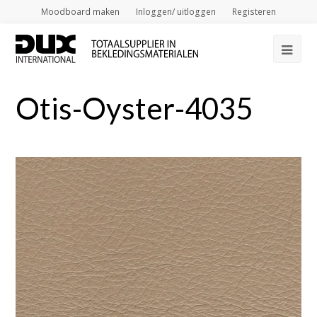
Moodboard maken
Inloggen/ uitloggen
Registeren
Op
Mob
Otis-Oyster-4035
Me