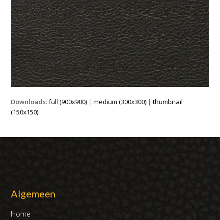
Downloads
:
full (900x900)
|
medium (300x300)
|
thumbnail
(150x150)
Algemeen
Home