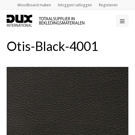
Moodboard maken
Inloggen/ uitloggen
Registeren
Op
Mob
Otis-Black-4001
Me