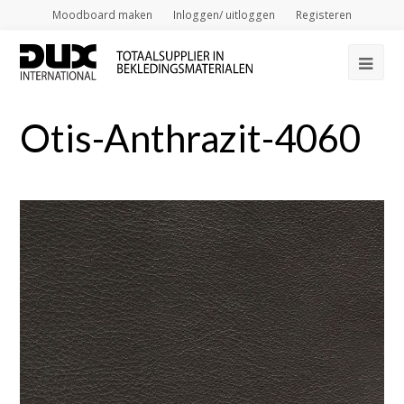
Moodboard maken
Inloggen/ uitloggen
Registeren
Op
Mob
Otis-Anthrazit-4060
Me