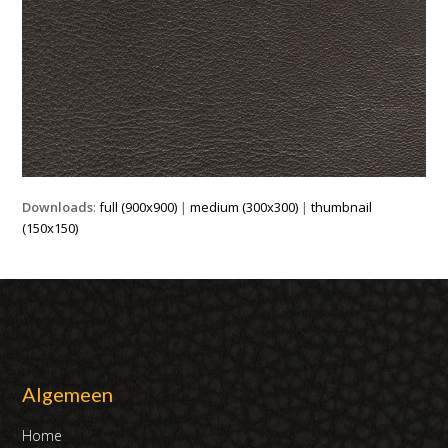
Downloads
:
full (900x900)
|
medium (300x300)
|
thumbnail
(150x150)
Algemeen
Home