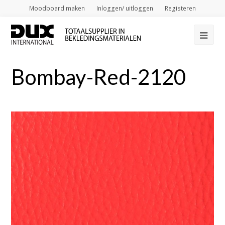
Moodboard maken
Inloggen/ uitloggen
Registeren
Op
Mob
Bombay-Red-2120
Me