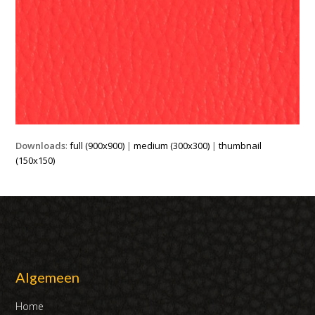
Downloads
:
full (900x900)
|
medium (300x300)
|
thumbnail
(150x150)
Algemeen
Home