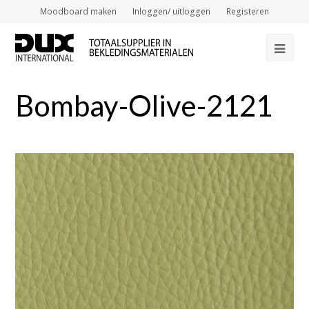
Moodboard maken
Inloggen/ uitloggen
Registeren
Op
Mob
Bombay-Olive-2121
Me