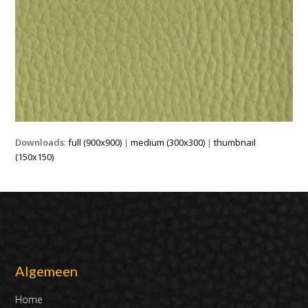
Downloads
:
full (900x900)
|
medium (300x300)
|
thumbnail
(150x150)
Algemeen
Home