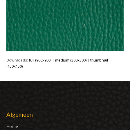
Downloads
:
full (900x900)
|
medium (300x300)
|
thumbnail
(150x150)
Algemeen
Home