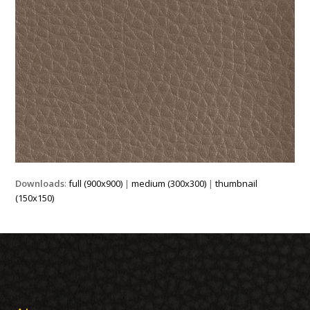
Downloads
:
full (900x900)
|
medium (300x300)
|
thumbnail
(150x150)