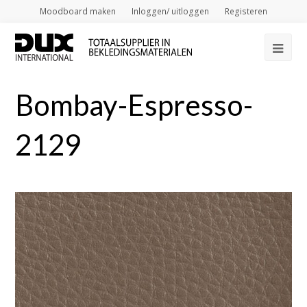
Moodboard maken
Inloggen/ uitloggen
Registeren
Op
Mob
Bombay-Espresso-
Me
2129