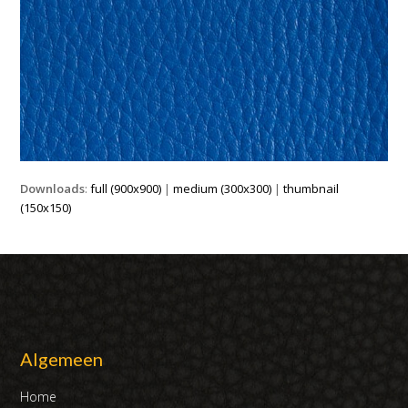
Downloads
:
full (900x900)
|
medium (300x300)
|
thumbnail
(150x150)
Algemeen
Home