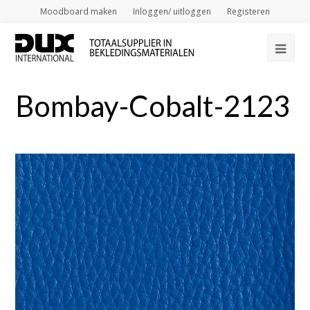
Moodboard maken
Inloggen/ uitloggen
Registeren
Op
Mob
Bombay-Cobalt-2123
Me