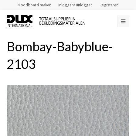
Moodboard maken
Inloggen/ uitloggen
Registeren
Op
Mob
Bombay-Babyblue-
Me
2103