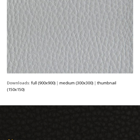
Downloads
:
full (900x900)
|
medium (300x300)
|
thumbnail
(150x150)