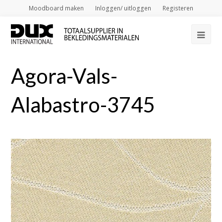
Moodboard maken
Inloggen/ uitloggen
Registeren
Op
Mob
Agora-Vals-
Me
Alabastro-3745