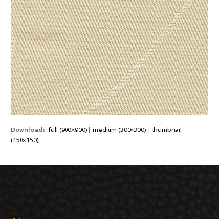
Downloads
:
full (900x900)
|
medium (300x300)
|
thumbnail
(150x150)