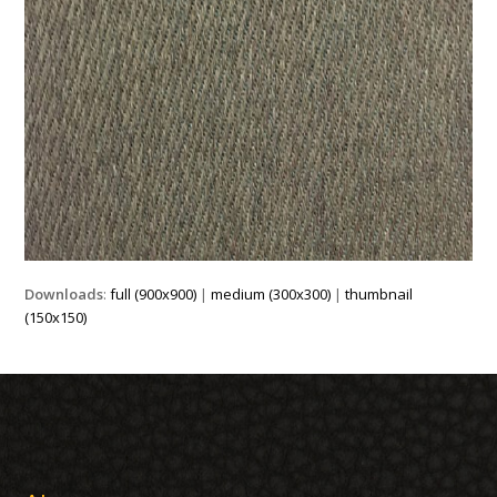
Downloads
:
full (900x900)
|
medium (300x300)
|
thumbnail
(150x150)