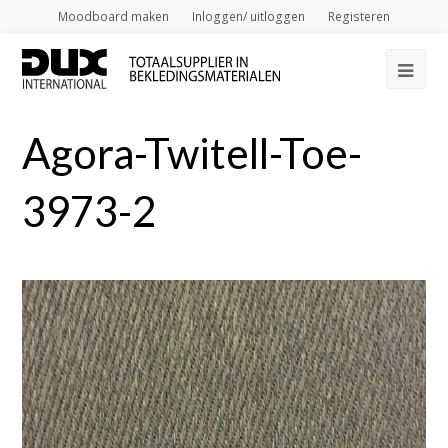
Moodboard maken
Inloggen/ uitloggen
Registeren
Op
Mob
Agora-Twitell-Toe-
Me
3973-2