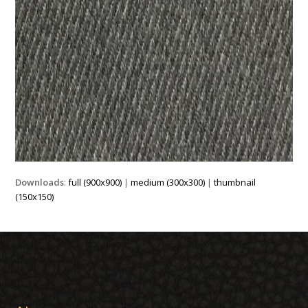
Downloads
:
full (900x900)
|
medium (300x300)
|
thumbnail
(150x150)