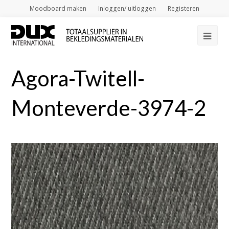
Moodboard maken
Inloggen/ uitloggen
Registeren
Op
Mob
Agora-Twitell-
Me
Monteverde-3974-2