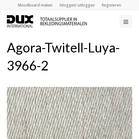
Moodboard maken
Inloggen/ uitloggen
Registeren
Op
Mob
Agora-Twitell-Luya-
Me
3966-2