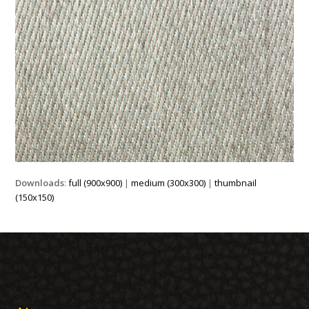
Downloads
:
full (900x900)
|
medium (300x300)
|
thumbnail
(150x150)