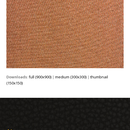
Downloads
:
full (900x900)
|
medium (300x300)
|
thumbnail
(150x150)