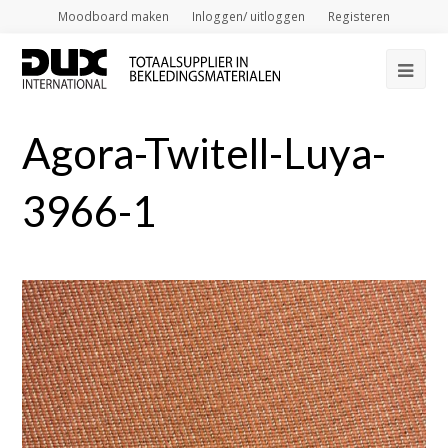
Moodboard maken
Inloggen/ uitloggen
Registeren
Op
Mob
Agora-Twitell-Luya-
Me
3966-1