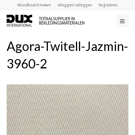
Moodboard maken
Inloggen/ uitloggen
Registeren
Op
Mob
Agora-Twitell-Jazmin-
Me
3960-2