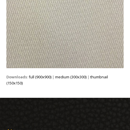
Downloads
:
full (900x900)
|
medium (300x300)
|
thumbnail
(150x150)