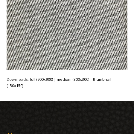
Downloads
:
full (900x900)
|
medium (300x300)
|
thumbnail
(150x150)