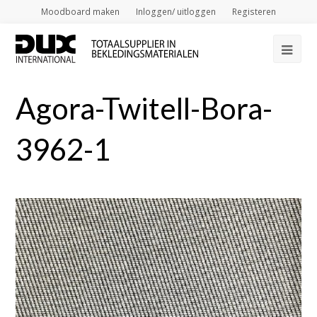
Moodboard maken
Inloggen/ uitloggen
Registeren
Op
Mob
Agora-Twitell-Bora-
Me
3962-1