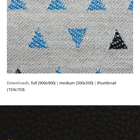
Downloads
:
full (900x900)
|
medium (300x300)
|
thumbnail
(150x150)