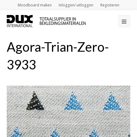
Moodboard maken
Inloggen/ uitloggen
Registeren
Op
Mob
Agora-Trian-Zero-
Me
3933