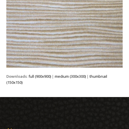
Downloads
:
full (900x900)
|
medium (300x300)
|
thumbnail
(150x150)