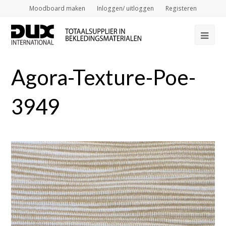
Moodboard maken
Inloggen/ uitloggen
Registeren
Op
Mob
Agora-Texture-Poe-
Me
3949