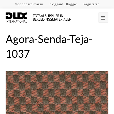
Moodboard maken
Inloggen/ uitloggen
Registeren
Op
Mob
Agora-Senda-Teja-
Me
1037