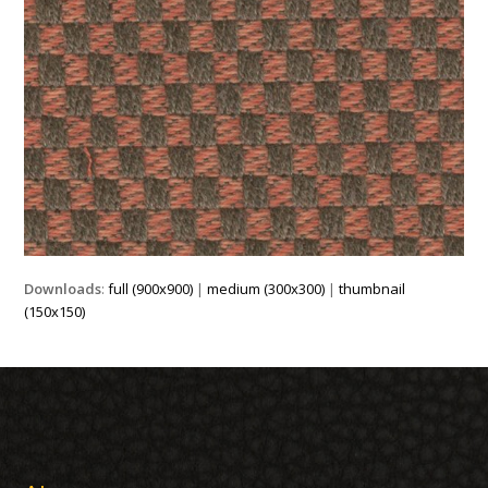
Downloads
:
full (900x900)
|
medium (300x300)
|
thumbnail
(150x150)