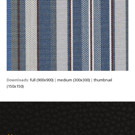
Downloads
:
full (900x900)
|
medium (300x300)
|
thumbnail
(150x150)