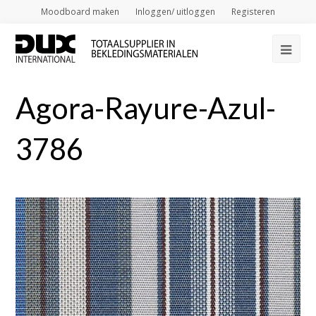
Moodboard maken
Inloggen/ uitloggen
Registeren
Op
Mob
Agora-Rayure-Azul-
Me
3786