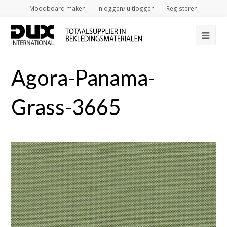
Moodboard maken
Inloggen/ uitloggen
Registeren
Op
Mob
Agora-Panama-
Me
Grass-3665