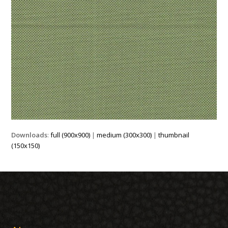
Downloads
:
full (900x900)
|
medium (300x300)
|
thumbnail
(150x150)