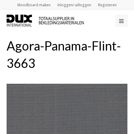
Moodboard maken
Inloggen/ uitloggen
Registeren
Op
Mob
Agora-Panama-Flint-
Me
3663