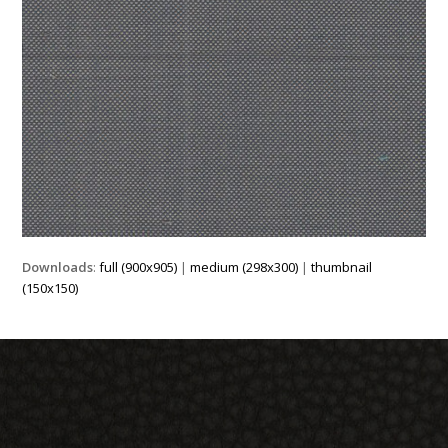
Downloads
:
full (900x905)
|
medium (298x300)
|
thumbnail
(150x150)