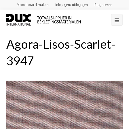
Moodboard maken
Inloggen/ uitloggen
Registeren
Op
Mob
Agora-Lisos-Scarlet-
Me
3947