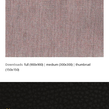
Downloads
:
full (900x900)
|
medium (300x300)
|
thumbnail
(150x150)