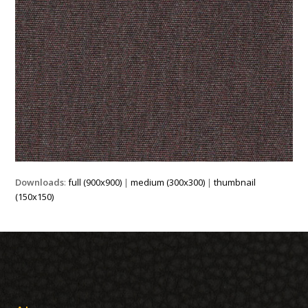
Downloads
:
full (900x900)
|
medium (300x300)
|
thumbnail
(150x150)