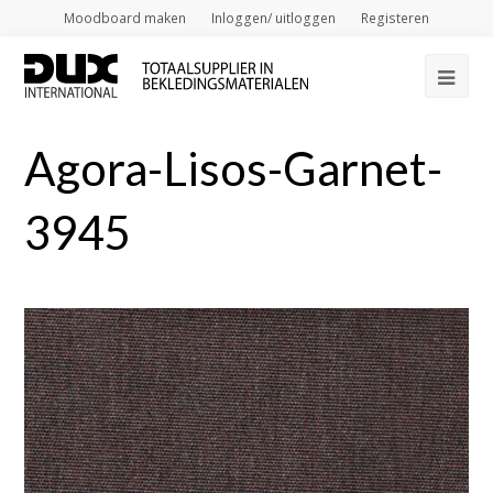
Moodboard maken
Inloggen/ uitloggen
Registeren
Op
Mob
Agora-Lisos-Garnet-
Me
3945