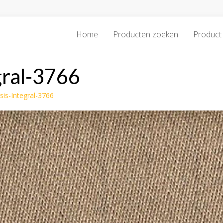
Home
Producten zoeken
Product 
gral-3766
is-Integral-3766