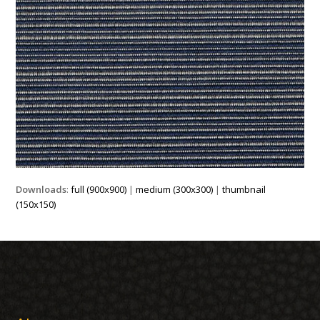
Downloads
:
full (900x900)
|
medium (300x300)
|
thumbnail
(150x150)