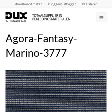
Moodboard maken
Inloggen/ uitloggen
Registeren
Op
Mob
Agora-Fantasy-
Me
Marino-3777