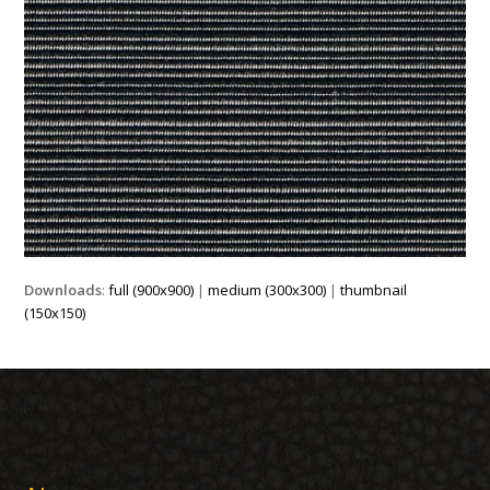
Downloads
:
full (900x900)
|
medium (300x300)
|
thumbnail
(150x150)