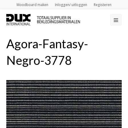
Moodboard maken
Inloggen/ uitloggen
Registeren
Op
Mob
Agora-Fantasy-
Me
Negro-3778