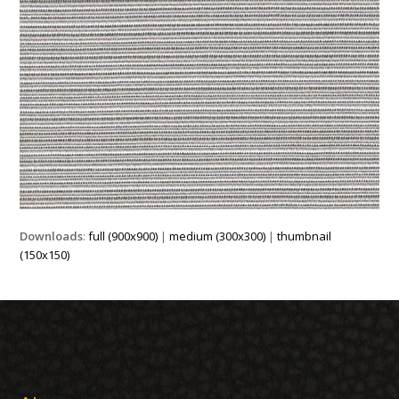
Downloads
:
full (900x900)
|
medium (300x300)
|
thumbnail
(150x150)