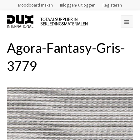
Moodboard maken
Inloggen/ uitloggen
Registeren
Op
Mob
Agora-Fantasy-Gris-
Me
3779