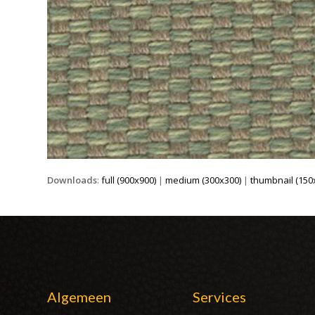
Downloads
:
full (900x900)
|
medium (300x300)
|
thumbnail (150
Algemeen
Services