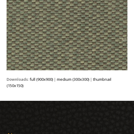
Downloads
:
full (900x900)
|
medium (300x300)
|
thumbnail
(150x150)