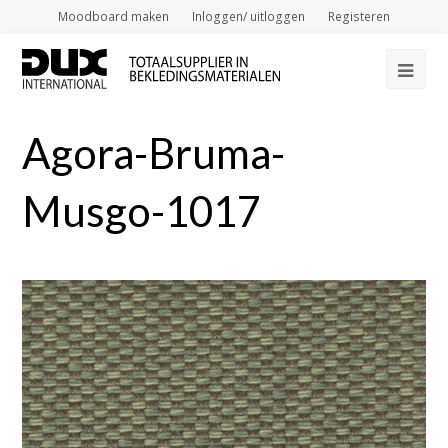
Moodboard maken
Inloggen/ uitloggen
Registeren
Op
Mob
Agora-Bruma-
Me
Musgo-1017