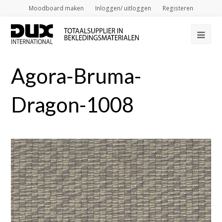
Moodboard maken
Inloggen/ uitloggen
Registeren
Op
Mob
Agora-Bruma-
Me
Dragon-1008