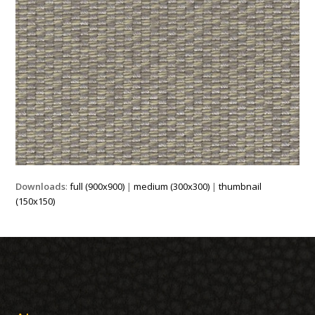
Downloads
:
full (900x900)
|
medium (300x300)
|
thumbnail
(150x150)