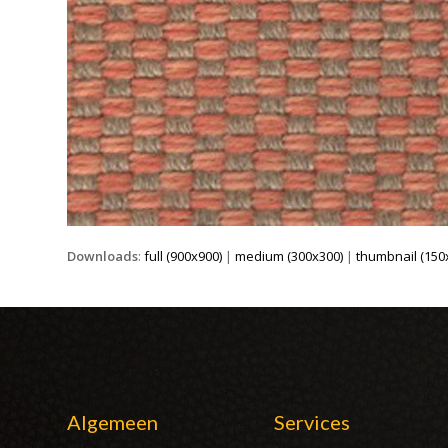
Downloads
:
full (900x900)
|
medium (300x300)
|
thumbnail (150
Algemeen
Services