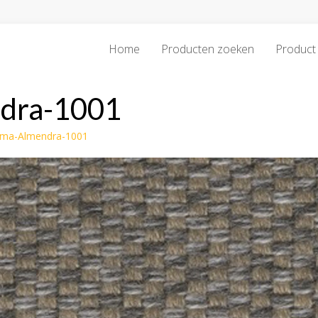
Home
Producten zoeken
Product 
dra-1001
uma-Almendra-1001