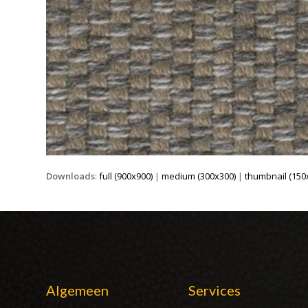
Downloads
:
full (900x900)
|
medium (300x300)
|
thumbnail (150
Algemeen
Services