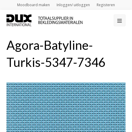
Moodboard maken
Inloggen/ uitloggen
Registeren
Op
Mob
Agora-Batyline-
Me
Turkis-5347-7346