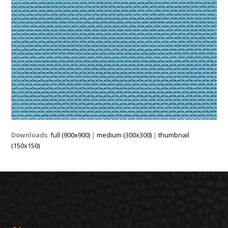
Downloads
:
full (900x900)
|
medium (300x300)
|
thumbnail
(150x150)