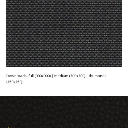
Downloads
:
full (900x900)
|
medium (300x300)
|
thumbnail
(150x150)