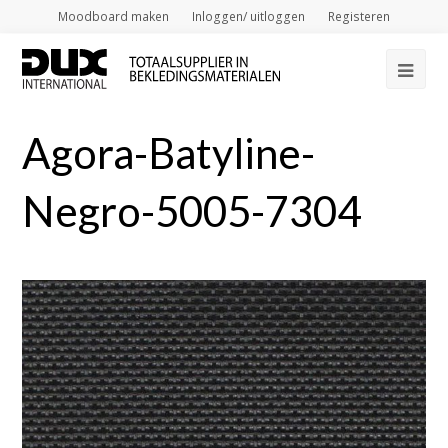
Moodboard maken
Inloggen/ uitloggen
Registeren
Op
Mob
Agora-Batyline-
Me
Negro-5005-7304