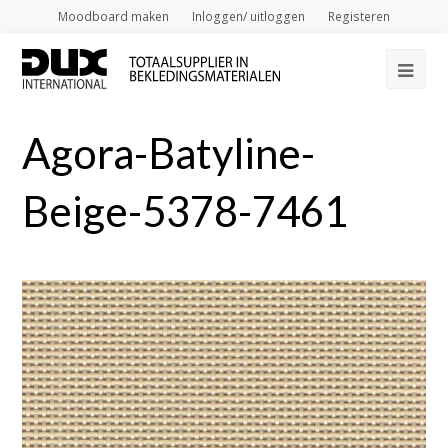
Moodboard maken
Inloggen/ uitloggen
Registeren
Op
Mob
Agora-Batyline-
Me
Beige-5378-7461