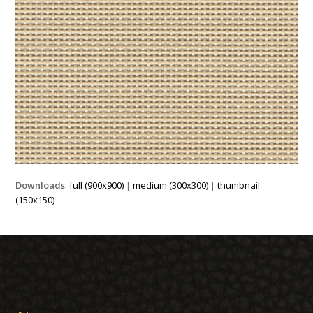
Downloads
:
full (900x900)
|
medium (300x300)
|
thumbnail
(150x150)