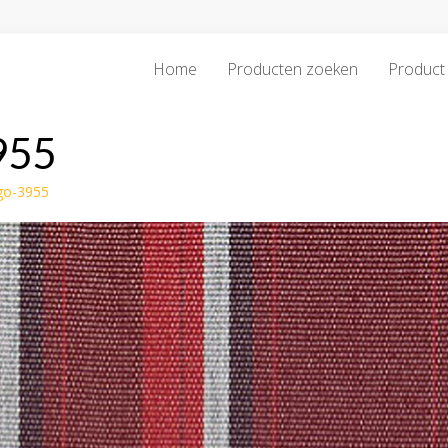
Home
Producten zoeken
Product 
955
go-3955