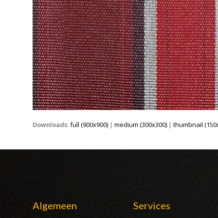
Downloads
:
full (900x900)
|
medium (300x300)
|
thumbnail (150
Algemeen
Services