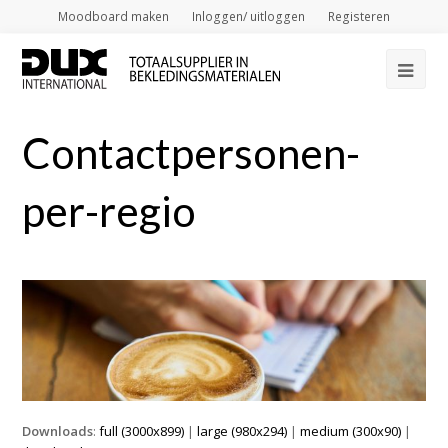
Moodboard maken
Inloggen/ uitloggen
Registeren
Op
Mob
Contactpersonen-
Me
per-regio
Downloads
:
full (3000x899)
|
large (980x294)
|
medium (300x90)
|