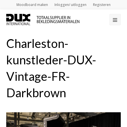
Moodboard maken
Inloggen/ uitloggen
Registeren
Op
Mob
Charleston-
Me
kunstleder-DUX-
Vintage-FR-
Darkbrown