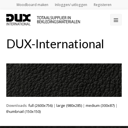
Moodboard maken
Inloggen/ uitloggen
Registeren
Op
Mob
DUX-International
Me
Downloads
:
full (2600x756)
|
large (980x285)
|
medium (300x87)
|
thumbnail (150x150)