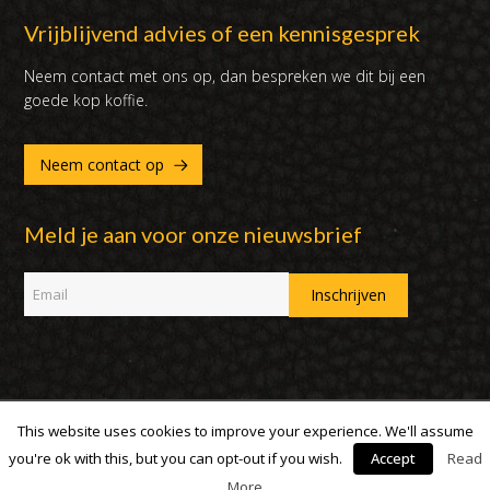
Vrijblijvend advies of een kennisgesprek
Neem contact met ons op, dan bespreken we dit bij een
goede kop koffie.
Neem contact op
Meld je aan voor onze nieuwsbrief
This website uses cookies to improve your experience. We'll assume
Copyright 2007 - 2019 | DUX International B.V. | Alle rechten
voorbehouden
you're ok with this, but you can opt-out if you wish.
Accept
Read
More