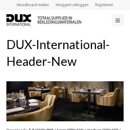
Moodboard maken
Inloggen/ uitloggen
Registeren
Op
Mob
DUX-International-
Me
Header-New
Downloads
:
full (2600x890)
|
large (980x336)
|
medium (300x103)
|