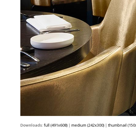
Downloads
:
full (491x608)
|
medium (242x300)
|
thumbnail (150