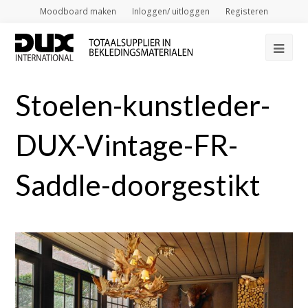
Moodboard maken
Inloggen/ uitloggen
Registeren
Op
Mob
Stoelen-kunstleder-
Me
DUX-Vintage-FR-
Saddle-doorgestikt