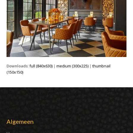
Downloads
:
full (840x630)
|
medium (300x225)
|
thumbnail
(150x150)
Algemeen