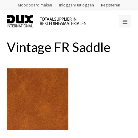
Moodboard maken
Inloggen/ uitloggen
Registeren
Op
Mob
Vintage FR Saddle
Me